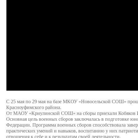
С 25 мая по 29 мая на базе МКОУ «Новосельской СОШ» прош
Красноуфимского района.
От МАОУ «Криулинской СОШ» на сборы приехали Кобяков 
Основная цель военных сборов заключалась в подготовке ю
Федерации. Программа военных сборов способствовала зав
практических умений и навыков, воспитанию у них патриотиз
отношения к себе и к результатам своей деятельности.