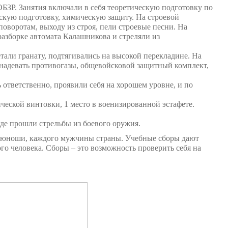
БЗР. Занятия включали в себя теоретическую подготовку по
скую подготовку, химическую защиту. На строевой
оворотам, выходу из строя, пели строевые песни. На
разборке автомата Калашникова и стреляли из
етали гранату, подтягивались на высокой перекладине. На
надевать противогазы, общевойсковой защитный комплект,
ответственно, проявили себя на хорошем уровне, и по
ической винтовки, 1 место в военизированной эстафете.
де прошли стрельбы из боевого оружия.
о юноши, каждого мужчины страны. Учебные сборы дают
о человека. Сборы – это возможность проверить себя на