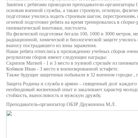
Занятия с ребятами проводили преподаватели-организаторы О
основам военной службы, а также строевую, огневую, физиче
подготовке учились ходить строевым шагом, перестроениям, п
огневой подготовке ребята на время тренировались в сборке-
пневматической винтовки, пистолета.
На физической подготовке бегали 100, 1000 и 3000 метров, м
радиационной, химической и биологической защите учились 
выносу пострадавшего из зоны заражения.
Наши ребята отнеслись к прохождению учебных сборов очень 
результатам сборов имеют следующие награды:
Скрипов Матвей - 1 и 3 место в пулевой стрельбе из пневмат
Кобяков Иван - 3 место в военизированной эстафете.
Также будущие защитники побывали в 32 военном городке , г
Защита Родины и служба в армии – священный долг каждог
необходимый жизненный опыт и закаливают характер молодог
стойкость, выносливость и мужскую дружбу.
Преподаватель-организатор ОБЗР Дружинина М.Л.