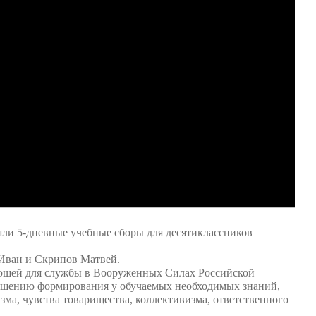
ли 5-дневные учебные сборы для десятиклассников
Иван и Скрипов Матвей.
ношей для службы в Вооруженных Силах Российской
ершению формирования у обучаемых необходимых знаний,
ма, чувства товарищества, коллективизма, ответственного